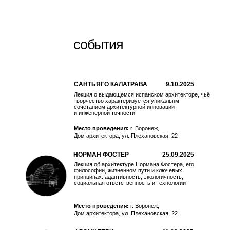
АЛЕКСАНДРА ГУСЕВА
АНТОН ЛЕТЯК
руководитель студии
главный архитектор
СВЯЗАТЬСЯ С
СВЯЗАТЬСЯ С АНТОНОМ
АЛЕКСАНДРОЙ
НАЧАТЬ
ПРОЕКТ
email: aleksgauss@mail.ru
phone: 8-920-229-06-12
adress: г. Воронеж, ул. Плехановская, 22