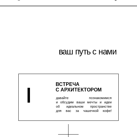
и обсудим ваши мечты и идеи
об идеальном пространстве
для вас за чашечкой кофе!
СОЗДАНИЕ
КОНЦЕПЦИИ
мы превратим ваши идеи
во вдохновляющую концепцию,
которая станет основой
вашего будущего проекта
СОГЛАСОВАНИЕ
ВСЕХ ДЕТАЛЕЙ
вместе пройдемся по всем
нюансам, чтобы точно увериться,
что каждый элемент
проекта соответствует вашим
представлениям и потребностям