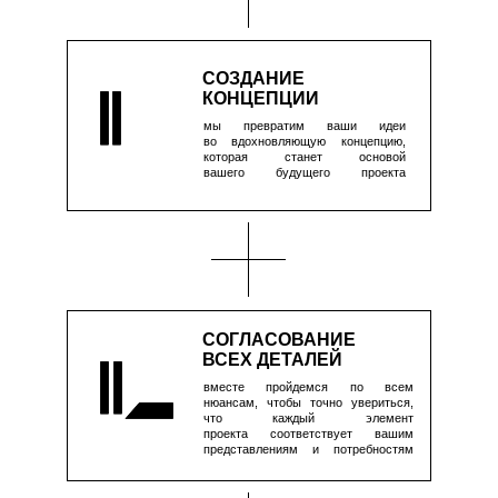
ДЕТАЛЬНАЯ
РАЗРАБОТКА
ЧЕРТЕЖЕЙ
воплощаем наши задумки
в детальных чертежах,
чтобы строители поняли
нас без лишних слов
РЕАЛИЗАЦИЯ
мы поможем воплотить проект
в жизнь, оставаясь рядом
на каждом этапе и следя
за тем, чтобы всё вышло
даже лучше, чем задумано