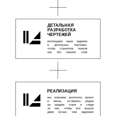
проекты
АРХИТЕКТУРА
архитектура, проектирование
частных домов, промышленных
зданий, малых архитектурных
форм и общественных
пространств
ДИЗАЙН ИНТЕРЬЕРА
разработка дизайн-проекта личных
жилых пространств,
перепланировки помещений,
разработка мебели и предметов
декора
HORECA/OFFICES
разработка дизайн-проекта
гостинично-ресторанного бизнеса,
общепита, офисных пространств,
входных групп и мест общего
пользования